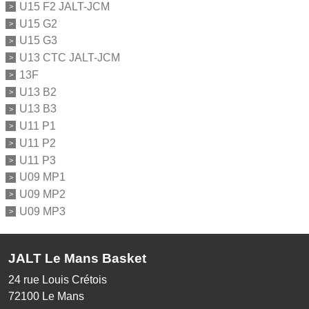
U15 F2 JALT-JCM
U15 G2
U15 G3
U13 CTC JALT-JCM
13F
U13 B2
U13 B3
U11 P1
U11 P2
U11 P3
U09 MP1
U09 MP2
U09 MP3
JALT Le Mans Basket
24 rue Louis Crétois
72100
Le Mans