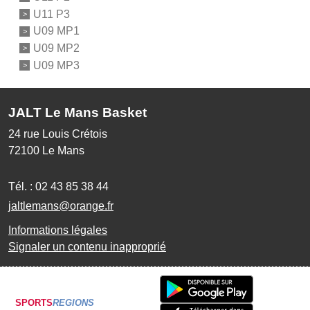
U11 P3
U09 MP1
U09 MP2
U09 MP3
JALT Le Mans Basket
24 rue Louis Crétois
72100
Le Mans
Tél. :
02 43 85 38 44
jaltlemans@orange.fr
Informations légales
Signaler un contenu inapproprié
SPORTS
REGIONS