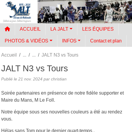
Panneau de gestion des cookies
ACCUEIL
LA JALT
LES ÉQUIPES
PHOTOS & VIDÉOS
INFOS
Contact et plan
Accueil
JALT N3 vs Tours
JALT N3 vs Tours
Publié le
21 nov. 2024
par
christian
Soirée partenaires en présence de notre fidèle supporter et
Maire du Mans, M Le Foll.
Notre équipe sous ses nouvelles couleurs a été au rendez
vous.
Hélas sans Tom pour le dernier quart-temps ,