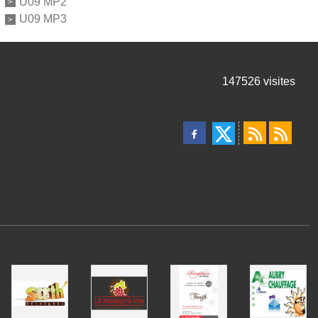
U09 MP2
U09 MP3
147526
visites