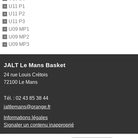
U11 P1
U11 P2
U11 P3
U09 MP1
U09 MP2
U09 MP3
JALT Le Mans Basket
24 rue Louis Crétois
72100
Le Mans
Tél. :
02 43 85 38 44
jaltlemans@orange.fr
Informations légales
Signaler un contenu inapproprié