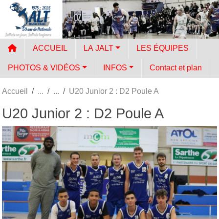
Panneau de gestion des cookies
ACCUEIL
LA JALT
LES ÉQUIPES
PHOTOS & VIDÉOS
INFOS
Contact et plan
Accueil
U20 Junior 2 : D2 Poule A
U20 Junior 2 : D2 Poule A